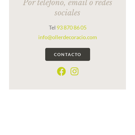
Por teléfono, email o redes
sociales
Tel
93 870 86 05
info@ollerdecoracio.com
CONTACTO