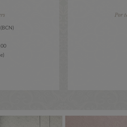
ers
Por t
 (BCN)
:00
e)