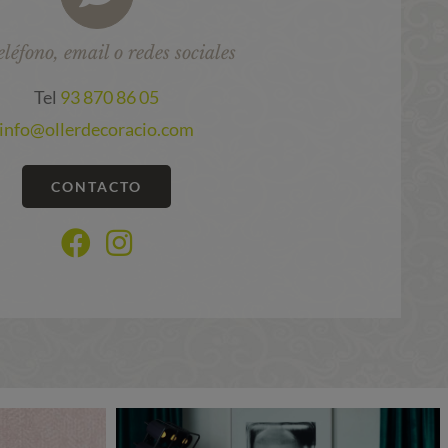
eléfono, email o redes sociales
Tel
93 870 86 05
info@ollerdecoracio.com
CONTACTO