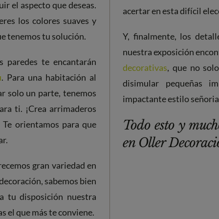
uir el aspecto que deseas.
acertar en esta difícil elec
eres los colores suaves y
ue tenemos tu solución.
Y, finalmente, los detal
nuestra exposición encon
us paredes te encantarán
decorativas
, que no sol
u
. Para una habitación al
disimular pequeñas im
ar solo un parte, tenemos
impactante estilo señoria
ara ti. ¡Crea arrimaderos
Todo esto y much
o! Te orientamos para que
ar.
en Oller Decoració
frecemos gran variedad en
 decoración, sabemos bien
a tu disposición nuestra
as el que más te conviene.