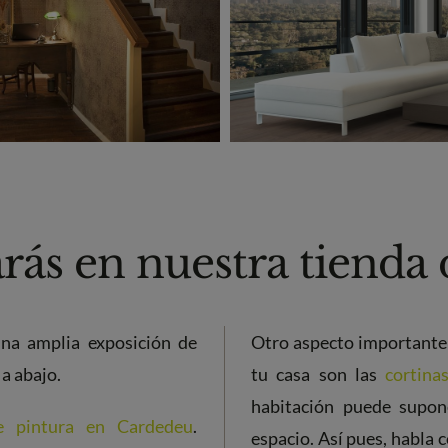
rás en nuestra tienda 
una amplia exposición de
Otro aspecto importante 
a abajo.
tu casa son las
cortina
habitación puede supon
de pintura en Cardedeu
.
espacio. Así pues, habla 