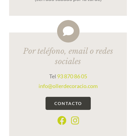
Por teléfono, email o redes
sociales
Tel
93 870 86 05
info@ollerdecoracio.com
CONTACTO