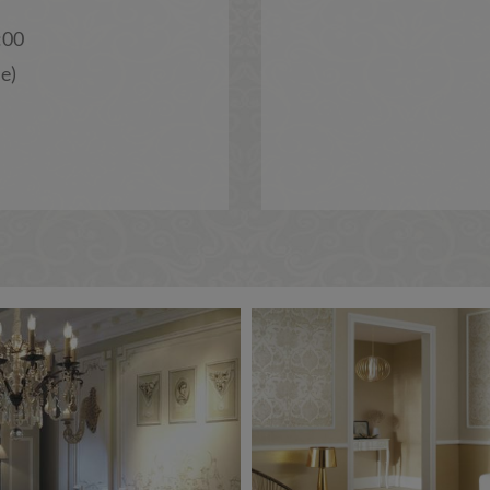
:00
e)