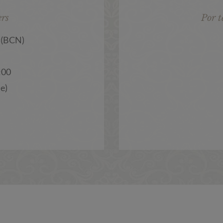
ers
Por t
 (BCN)
:00
e)