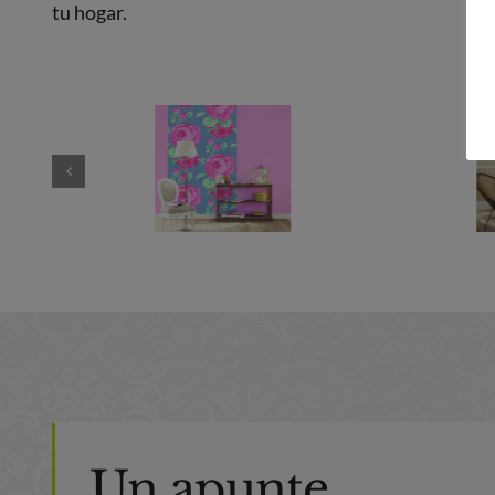
tu hogar.
Un apunte