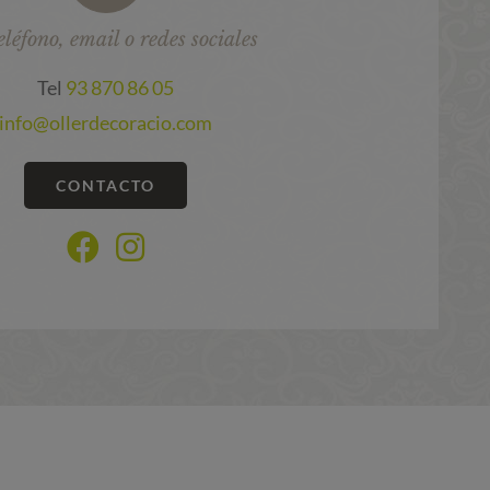
eléfono, email o redes sociales
Tel
93 870 86 05
info@ollerdecoracio.com
CONTACTO