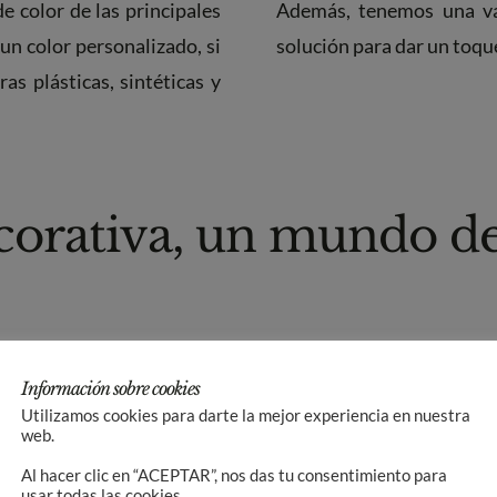
e color de las principales
Además, tenemos una var
un color personalizado, si
solución para dar un toque
as plásticas, sintéticas y
corativa, un mundo de
 único y diferente en las
Además de la gran vari
Información sobre cookies
pinturas en Esplugues de
pintura se ha enriquecido
Utilizamos cookies para darte la mejor experiencia en nuestra
web.
d de crear muchos estilos
Hoy podemos conseguir efe
 opción que mejor queda en
mundo de posibilidades d
Al hacer clic en “ACEPTAR”, nos das tu consentimiento para
usar todas las cookies.