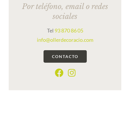
Por teléfono, email o redes
sociales
Tel
93 870 86 05
info@ollerdecoracio.com
CONTACTO